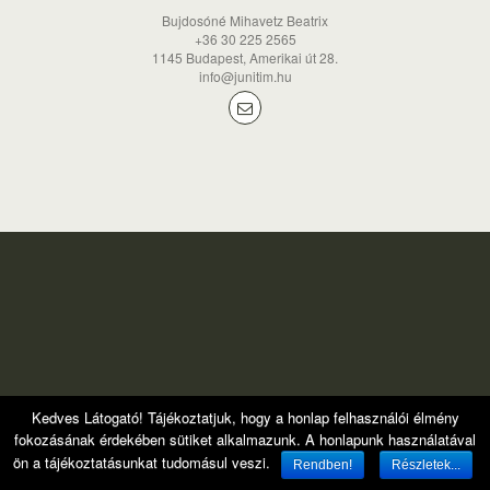
Bujdosóné Mihavetz Beatrix
+36 30 225 2565
1145 Budapest, Amerikai út 28.
info@junitim.hu
Kedves Látogató! Tájékoztatjuk, hogy a honlap felhasználói élmény
fokozásának érdekében sütiket alkalmazunk. A honlapunk használatával
ön a tájékoztatásunkat tudomásul veszi.
Rendben!
Részletek...