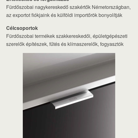
Fürdőszobai nagykereskedő szakértők Németországban,
az exportot fiókjaink és külföldi importőrök bonyolítják
Célcsoportok
Fürdőszobai termékek szakkereskedői, épületgépészeti
szerelők építészek, fűtés és klímaszerelők, fogyasztók