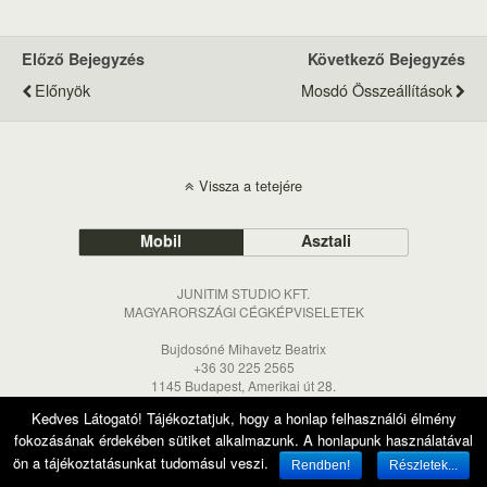
Előző Bejegyzés
Következő Bejegyzés
Előnyök
Mosdó Összeállítások
Vissza a tetejére
Mobil
Asztali
JUNITIM STUDIO KFT.
MAGYARORSZÁGI CÉGKÉPVISELETEK
Bujdosóné Mihavetz Beatrix
+36 30 225 2565
1145 Budapest, Amerikai út 28.
info@junitim.hu
Kedves Látogató! Tájékoztatjuk, hogy a honlap felhasználói élmény
fokozásának érdekében sütiket alkalmazunk. A honlapunk használatával
ön a tájékoztatásunkat tudomásul veszi.
Rendben!
Részletek...