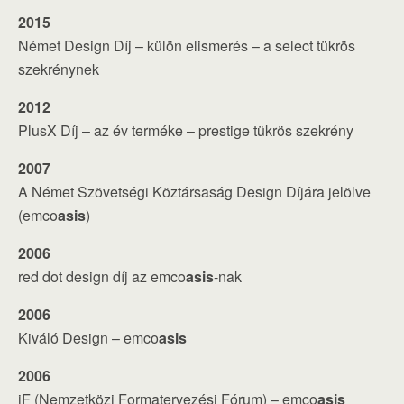
2015
Német Design Díj – külön elismerés – a select tükrös
szekrénynek
2012
PlusX Díj – az év terméke – prestige tükrös szekrény
2007
A Német Szövetségi Köztársaság Design Díjára jelölve
(emco
asis
)
2006
red dot design díj az emco
asis
-nak
2006
Kiváló Design – emco
asis
2006
iF (Nemzetközi Formatervezési Fórum) – emco
asis