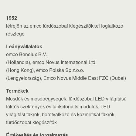
1952
létrejön az emco fürdőszobai kiegészítőkkel foglalkozó
részlege
Leányvállalatok
emco Benelux B.V.
(Hollandia), emco Novus International Ltd.
(Hong Kong), emco Polska Sp.z.o.o.
(Lengyelország), Emco Novus Middle East FZC (Dubai)
Termékek
Mosdók és mosdóegységek, fürdőszobai LED világítású
tükrös szekrények és funkcionális modulok, LED
világítási tükrök, borotválkozó és kozmetikai tükrök,
fürdőszobai kiegészítők
Értékesítés és forgalmazás