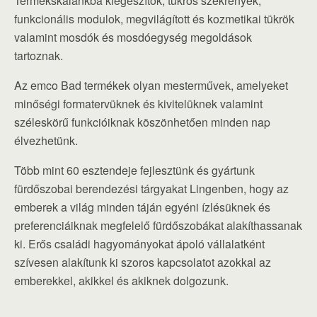
Termékskálánkba kiegészítők, tükrös szekrények,
funkcionális modulok, megvilágított és kozmetikai tükrök
valamint mosdók és mosdóegység megoldások
tartoznak.
Az emco Bad termékek olyan mesterművek, amelyeket
minőségi formatervüknek és kivitelüknek valamint
széleskörű funkcióiknak köszönhetően minden nap
élvezhetünk.
Több mint 60 esztendeje fejlesztünk és gyártunk
fürdőszobai berendezési tárgyakat Lingenben, hogy az
emberek a világ minden táján egyéni ízlésüknek és
preferenciáiknak megfelelő fürdőszobákat alakíthassanak
ki. Erős családi hagyományokat ápoló vállalatként
szívesen alakítunk ki szoros kapcsolatot azokkal az
emberekkel, akikkel és akiknek dolgozunk.