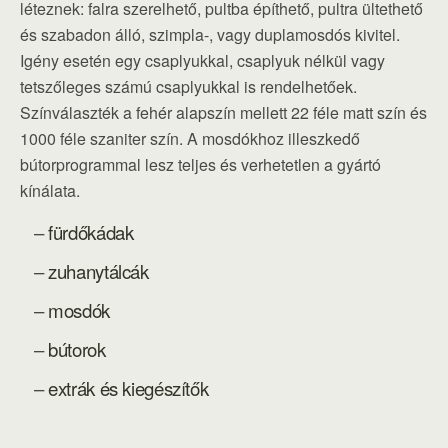
léteznek: falra szerelhető, pultba építhető, pultra ültethető
és szabadon álló, szimpla-, vagy duplamosdós kivitel.
Igény esetén egy csaplyukkal, csaplyuk nélkül vagy
tetszőleges számú csaplyukkal is rendelhetőek.
Színválaszték a fehér alapszín mellett 22 féle matt szín és
1000 féle szaniter szín. A mosdókhoz illeszkedő
bútorprogrammal lesz teljes és verhetetlen a gyártó
kínálata.
–
fürdőkádak
–
zuhanytálcák
–
mosdók
–
bútorok
–
extrák és kiegészítők