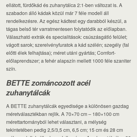
ellátott, fürdőkád és zuhanytálca 2:1-ben változat is. A
szabadon álló kádak közül már 7 féle modell áll
rendelkezésre. Az egész kádtest egy darabból készül, a
tágas belső tér varratmentesen folytatódik az előlapban.
Válaszható extrák és specialitások: csúszásgátló felület;
vágott sarok; szerelvényfuratok a kád szélén; szegély (fal
előtti élek felhajtása); méret utáni gyártás; Comfort-
előlaprendszer; a fehér alapszín mellett 1000 féle szaniter
szín.
BETTE zománcozott acél
zuhanytálcák
A BETTE zuhanytálcák egyedisége a különösen gazdag
méretválasztékban rejlik. A 70×70 cm – 180×100 cm
mérettartományból lehet választani, a mélység
tekintetében pedig 2,5/3,5 cm, 6,5 cm; 15 cm és 28 cm