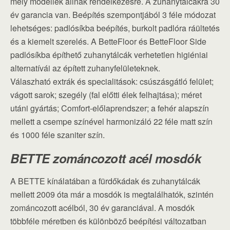
mély modellek állnak rendelkezésre. A zuhanytálcákra 30
év garancia van. Beépítés szempontjából 3 féle módozat
lehetséges: padlósíkba beépítés, burkolt padlóra ráültetés
és a kiemelt szerelés. A BetteFloor és BetteFloor Side
padlósíkba építhető zuhanytálcák verhetetlen higiéniai
alternatívái az épített zuhanyfelületeknek.
Válaszható extrák és specialitások: csúszásgátló felület;
vágott sarok; szegély (fal előtti élek felhajtása); méret
utáni gyártás; Comfort-előlaprendszer; a fehér alapszín
mellett a csempe színével harmonizáló 22 féle matt szín
és 1000 féle szaniter szín.
BETTE zománcozott acél mosdók
A BETTE kínálatában a fürdőkádak és zuhanytálcák
mellett 2009 óta már a mosdók is megtalálhatók, szintén
zománcozott acélból, 30 év garanciával. A mosdók
többféle méretben és különböző beépítési változatban