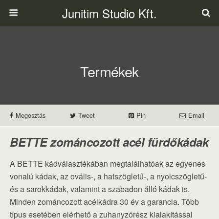
Junitim Studio Kft.
Termékek
Megosztás
Tweet
Pin
Email
BETTE zománcozott acél fürdőkádak
A BETTE kádválasztékában megtalálhatóak az egyenes
vonalú kádak, az ovális-, a hatszögletű-, a nyolcszögletű-
és a sarokkádak, valamint a szabadon álló kádak is.
Minden zománcozott acélkádra 30 év a garancia. Több
típus esetében elérhető a zuhanyzórész kialakítással