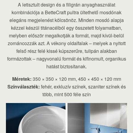
A letisztult design és a filigrán anyaghasználat
kombinációja a BetteCraft pultra ültethető mosdónak
elegáns megjelenést kölcsönöz. Minden mosdó alapja
kézzel készül titánacélból egy összetett folyamatban,
melyben először megalkotják a formát, majd kívül-belül
zománcozzák azt. A vékony oldalfalak – melyek a nyitott
felső rész felé kissé kúpszerűre, tulipán alakban
formázottak – nagyvonalú formát és kifinomult, organikus
hatást biztosítanak.
Méretek:
350 × 350 × 120 mm, 450 × 450 × 120 mm
Színválaszték:
fehér, exkluzív színek, szaniter színek és
több, mint 500 féle szín