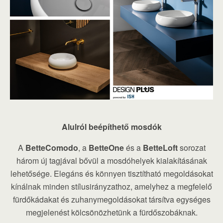
Alulról beépíthető mosdók
A
BetteComodo
, a
BetteOne
és a
BetteLoft
sorozat
három új tagjával bővül a mosdóhelyek kialakításának
lehetősége. Elegáns és könnyen tisztítható megoldásokat
kínálnak minden stílusirányzathoz, amelyhez a megfelelő
fürdőkádakat és zuhanymegoldásokat társítva egységes
megjelenést kölcsönözhetünk a fürdőszobáknak.