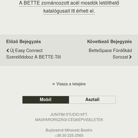
A BETTE zománcozott acél mosdók letölthető
katalógusait itt érheti el.
Előző Bejegyzés
Következő Bejegyzés
Új Easy Connect
BetteSpace Fürdőkád
Szerelődoboz A BETTE-Től
Sorozat
Vissza a tetejére
Mobil
Asztali
JUNITIM STUDIO KFT.
MAGYARORSZÁGI CÉGKÉPVISELETEK
Bujdosóné Mihavetz Beatrix
+36 30 225 2565