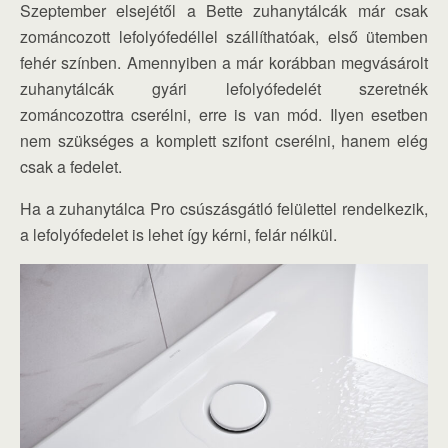
Szeptember elsejétől a Bette zuhanytálcák már csak
zománcozott lefolyófedéllel szállíthatóak, első ütemben
fehér színben. Amennyiben a már korábban megvásárolt
zuhanytálcák gyári lefolyófedelét szeretnék
zománcozottra cserélni, erre is van mód. Ilyen esetben
nem szükséges a komplett szifont cserélni, hanem elég
csak a fedelet.
Ha a zuhanytálca Pro csúszásgátló felülettel rendelkezik,
a lefolyófedelet is lehet így kérni, felár nélkül.