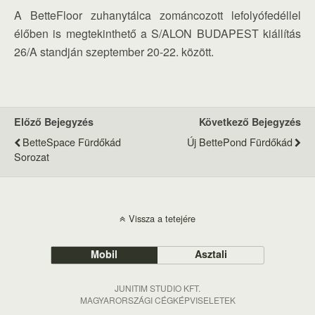
A BetteFloor zuhanytálca zománcozott lefolyófedéllel
élőben is megtekinthető a S/ALON BUDAPEST kiállítás
26/A standján szeptember 20-22. között.
Előző Bejegyzés
Következő Bejegyzés
BetteSpace Fürdőkád
Új BettePond Fürdőkád
Sorozat
Vissza a tetejére
Mobil
Asztali
JUNITIM STUDIO KFT.
MAGYARORSZÁGI CÉGKÉPVISELETEK