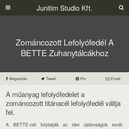
Junitim Studio Kft.
Zománcozott Lefolyófedél A
BETTE Zuhanytálcákhoz
Megosztás
Tweet
Pin
Email
A műanyag lefolyófedelet a
zománcozott titánacél lefolyófedél váltja
fel.
A BETTE-nél folytatják az idei újdonságok sorát.